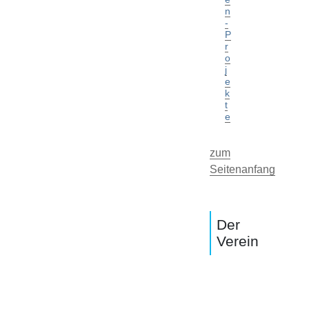
n
-
P
r
o
j
e
k
t
e
zum
Seitenanfang
Der
Verein