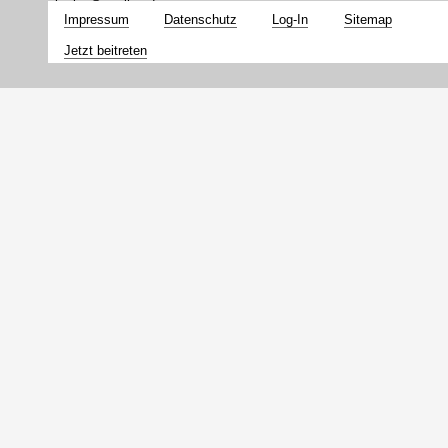
nbs-bw@
t-online.de
Impressum
Datenschutz
Log-In
Sitemap
Jetzt beitreten