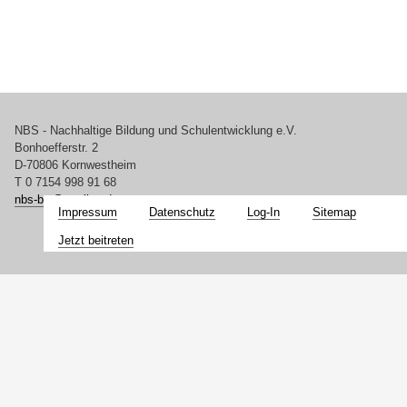
NBS - Nachhaltige Bildung und Schulentwicklung e.V.
Bonhoefferstr. 2
D-70806 Kornwestheim
T 0 7154 998 91 68
nbs-bw@
t-online.de
Impressum
Datenschutz
Log-In
Sitemap
Jetzt beitreten