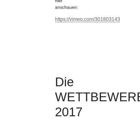
hier
anschauen:
https://vimeo.com/301803143
Die
WETTBEWER
2017