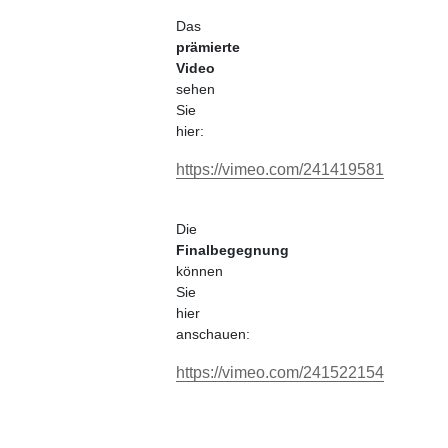
Das
prämierte
Video
sehen
Sie
hier:
https://vimeo.com/241419581
Die
Finalbegegnung
können
Sie
hier
anschauen:
https://vimeo.com/241522154