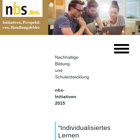
Ini­tia­ti­ven, Per­spek­ti­
ven, Hand­lungs­fel­der
Nachhaltige
Bildung
und
Schulentwicklung
nbs-
Initiativen
2015
"Individualisiertes
Lernen