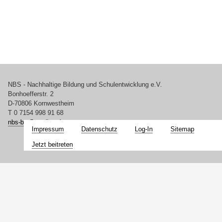
NBS - Nachhaltige Bildung und Schulentwicklung e.V.
Bonhoefferstr. 2
D-70806 Kornwestheim
T 0 7154 998 91 68
nbs-bw@
t-online.de
Impressum
Datenschutz
Log-In
Sitemap
Jetzt beitreten