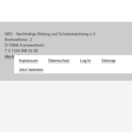
NBS - Nachhaltige Bildung und Schulentwicklung e.V.
Bonhoefferstr. 2
D-70806 Kornwestheim
T 0 7154 998 91 68
nbs-bw@
t-online.de
Impressum
Datenschutz
Log-In
Sitemap
Jetzt beitreten